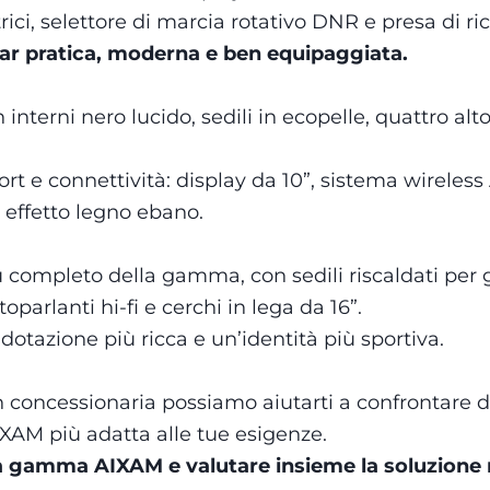
trici, selettore di marcia rotativo DNR e presa di ric
car pratica, moderna e ben equipaggiata.
nterni nero lucido, sedili in ecopelle, quattro al
 e connettività: display da 10”, sistema wireless 
a effetto legno ebano.
iù completo della gamma, con sedili riscaldati per
toparlanti hi-fi e cerchi in lega da 16”.
otazione più ricca e un’identità più sportiva.
n concessionaria possiamo aiutarti a confrontare dot
AIXAM più adatta alle tue esigenze.
a gamma AIXAM e valutare insieme la soluzione m