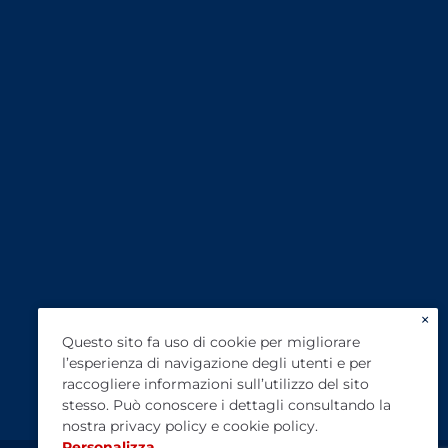
×
Questo sito fa uso di cookie per migliorare
l’esperienza di navigazione degli utenti e per
raccogliere informazioni sull’utilizzo del sito
stesso. Può conoscere i dettagli consultando la
nostra
privacy policy
e
cookie policy
.
Personalizza