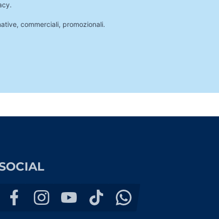
acy
.
mative, commerciali, promozionali.
SOCIAL