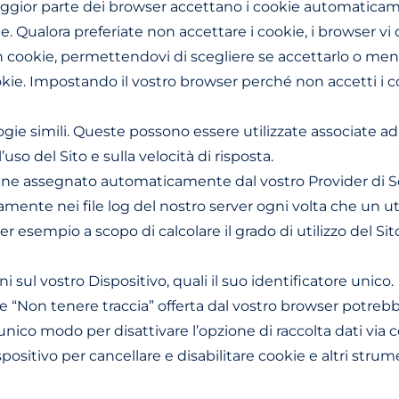
aggior parte dei browser accettano i cookie automaticam
e. Qualora preferiate non accettare i cookie, i browser vi 
okie, permettendovi di scegliere se accettarlo o meno; (ii)
kie. Impostando il vostro browser perché non accetti i c
gie simili. Queste possono essere utilizzate associate ad a
’uso del Sito e sulla velocità di risposta.
 viene assegnato automaticamente dal vostro Provider di 
amente nei file log del nostro server ogni volta che un uten
, per esempio a scopo di calcolare il grado di utilizzo del Si
 sul vostro Dispositivo, quali il suo identificatore unico.
e “Non tenere traccia” offerta dal vostro browser potrebbe
L’unico modo per disattivare l’opzione di raccolta dati via
ositivo per cancellare e disabilitare cookie e altri strum