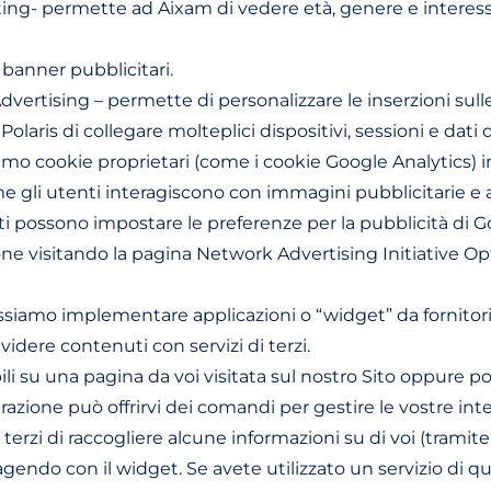
g- permette ad Aixam di vedere età, genere e interessi d
banner pubblicitari.
rtising – permette di personalizzare le inserzioni sulle 
laris di collegare molteplici dispositivi, sessioni e dati
o cookie proprietari (come i cookie Google Analytics) in
ome gli utenti interagiscono con immagini pubblicitarie e al
nti possono impostare le preferenze per la pubblicità di 
pzione visitando la pagina Network Advertising Initiative 
ssiamo implementare applicazioni o “widget” da fornitori 
videre contenuti con servizi di terzi.
i su una pagina da voi visitata sul nostro Sito oppure potr
tegrazione può offrirvi dei comandi per gestire le vostre in
erzi di raccogliere alcune informazioni su di voi (tramite c
do con il widget. Se avete utilizzato un servizio di questi