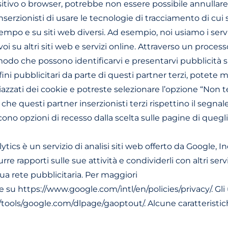
itivo o browser, potrebbe non essere possibile annullare 
serzionisti di usare le tecnologie di tracciamento di cui s
empo e su siti web diversi. Ad esempio, noi usiamo i servizi
oi su altri siti web e servizi online. Attraverso un proces
modo che possono identificarvi e presentarvi pubblicità su a
 fini pubblicitari da parte di questi partner terzi, potete
iazzati dei cookie e potreste selezionare l’opzione “Non t
he questi partner inserzionisti terzi rispettino il segna
no opzioni di recesso dalla scelta sulle pagine di quegli
ics è un servizio di analisi siti web offerto da Google, Inc.
re rapporti sulle sue attività e condividerli con altri servi
sua rete pubblicitaria. Per maggiori
te su https://www.google.com/intl/en/policies/privacy/. Gl
//tools/google.com/dlpage/gaoptout/. Alcune caratterist