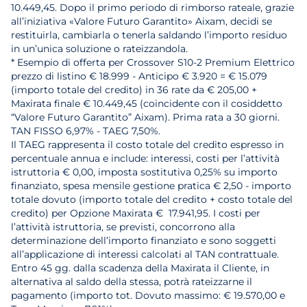
10.449,45. Dopo il primo periodo di rimborso rateale, grazie
all’iniziativa «Valore Futuro Garantito» Aixam, decidi se
restituirla, cambiarla o tenerla saldando l’importo residuo
in un’unica soluzione o rateizzandola.
* Esempio di offerta per Crossover S10-2 Premium Elettrico
prezzo di listino € 18.999 - Anticipo € 3.920 = € 15.079
(importo totale del credito) in 36 rate da € 205,00 +
Maxirata finale € 10.449,45 (coincidente con il cosiddetto
“Valore Futuro Garantito” Aixam). Prima rata a 30 giorni.
TAN FISSO 6,97% - TAEG 7,50%.
Il TAEG rappresenta il costo totale del credito espresso in
percentuale annua e include: interessi, costi per l’attività
istruttoria € 0,00, imposta sostitutiva 0,25% su importo
finanziato, spesa mensile gestione pratica € 2,50 - importo
totale dovuto (importo totale del credito + costo totale del
credito) per Opzione Maxirata € 17.941,95. I costi per
l’attività istruttoria, se previsti, concorrono alla
determinazione dell’importo finanziato e sono soggetti
all’applicazione di interessi calcolati al TAN contrattuale.
Entro 45 gg. dalla scadenza della Maxirata il Cliente, in
alternativa al saldo della stessa, potrà rateizzarne il
pagamento (importo tot. Dovuto massimo: € 19.570,00 e